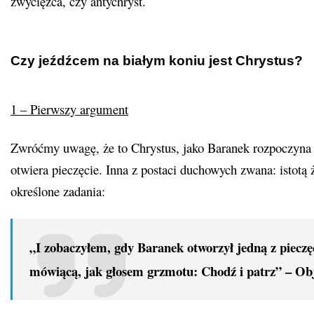
zwycięzca, czy antychryst.
Czy jeźdźcem na białym koniu jest Chrystus?
1 – Pierwszy argument
Zwróćmy uwagę, że to Chrystus, jako Baranek rozpoczyna re
otwiera pieczęcie. Inna z postaci duchowych zwana: istot
określone zadania:
„I zobaczyłem, gdy Baranek otworzył jedną z pieczęc
mówiącą, jak głosem grzmotu: Chodź i patrz” – Obj