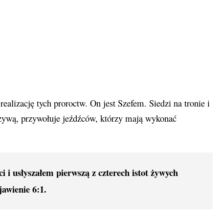
alizację tych proroctw. On jest Szefem. Siedzi na tronie i
ą żywą, przywołuje jeźdźców, którzy mają wykonać
i i usłyszałem pierwszą z czterech istot żywych
awienie 6:1.