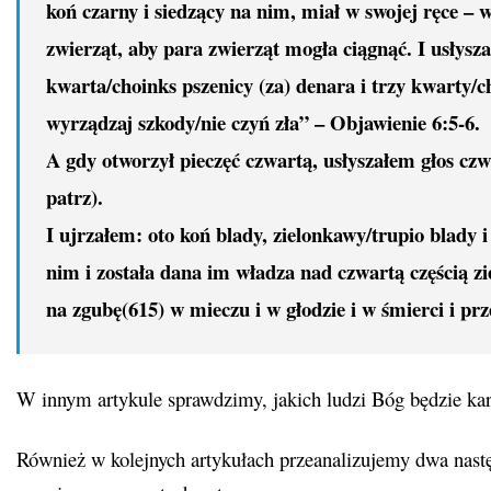
koń czarny i siedzący na nim, miał w swojej ręce –
zwierząt, aby para zwierząt mogła ciągnąć. I usłysz
kwarta/choinks pszenicy (za) denara i trzy kwarty/ch
wyrządzaj szkody/nie czyń zła” – Objawienie 6:5-6.
A gdy otworzył pieczęć czwartą, usłyszałem głos czw
patrz).
I ujrzałem: oto koń blady, zielonkawy/trupio blady i
nim i została dana im władza nad czwartą częścią z
na zgubę(615) w mieczu i w głodzie i w śmierci i prz
W innym artykule sprawdzimy, jakich ludzi Bóg będzie kar
Również w kolejnych artykułach przeanalizujemy dwa następ