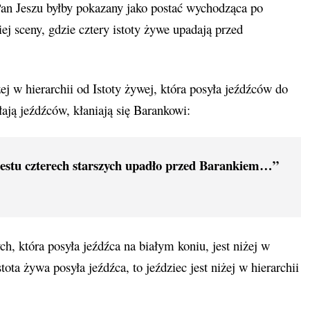
Pan Jeszu byłby pokazany jako postać wychodząca po
ej sceny, gdzie cztery istoty żywe upadają przed
j w hierarchii od Istoty żywej, która posyła jeźdźców do
łają jeźdźców, kłaniają się Barankowi:
dziestu czterech starszych upadło przed Barankiem…”
ch, która posyła jeźdźca na białym koniu, jest niżej w
ota żywa posyła jeźdźca, to jeździec jest niżej w hierarchii