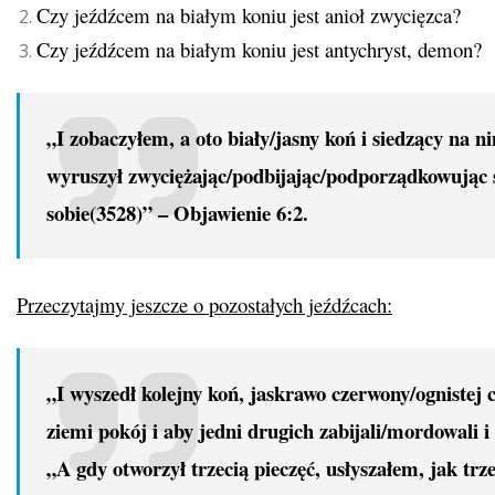
Czy jeźdźcem na białym koniu jest anioł zwycięzca?
Czy jeźdźcem na białym koniu jest antychryst, demon?
„I zobaczyłem, a oto biały/jasny koń i siedzący na n
wyruszył zwyciężając/podbijając/podporządkowując 
sobie(3528)” – Objawienie 6:2.
Przeczytajmy jeszcze o pozostałych jeźdźcach:
„I wyszedł kolejny koń, jaskrawo czerwony/ognistej
ziemi pokój i aby jedni drugich zabijali/mordowali 
„A gdy otworzył trzecią pieczęć, usłyszałem, jak trz