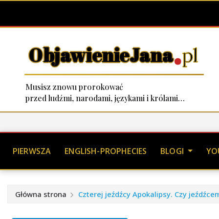
.
ObjawienieJana
pl
Musisz znowu prorokować
przed ludźmi, narodami, językami i królami…
Skip
to
content
PIERWSZA
ENGLISH-PROPHECIES
BLOGI
YO
Główna strona
Czterej jeźdźcy Apokalipsy. Czy jeźdźcem