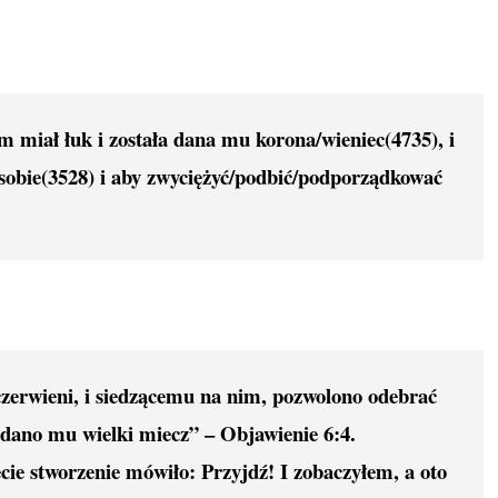
im miał łuk i została dana mu korona/wieniec(4735), i
sobie(3528) i aby zwyciężyć/podbić/podporządkować
 czerwieni, i siedzącemu na nim, pozwolono odebrać
i dano mu wielki miecz” – Objawienie 6:4.
ecie stworzenie mówiło: Przyjdź! I zobaczyłem, a oto