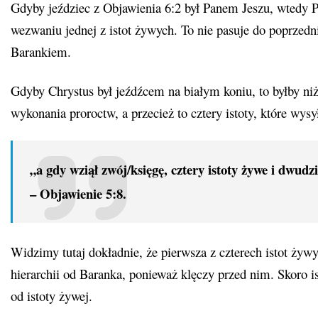
Gdyby jeździec z Objawienia 6:2 był Panem Jeszu, wtedy 
wezwaniu jednej z istot żywych. To nie pasuje do poprzedni
Barankiem.
Gdyby Chrystus był jeźdźcem na białym koniu, to byłby niże
wykonania proroctw, a przecież to cztery istoty, które wysy
„a gdy wziął zwój/księgę, cztery istoty żywe i dwu
– Objawienie 5:8.
Widzimy tutaj dokładnie, że pierwsza z czterech istot żywy
hierarchii od Baranka, ponieważ klęczy przed nim. Skoro ist
od istoty żywej.