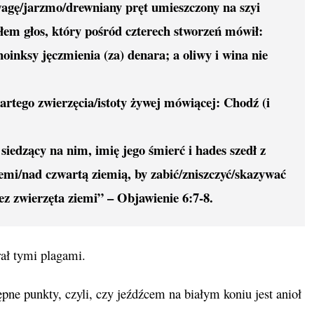
 wagę/jarzmo/drewniany pręt umieszczony na szyi
ałem głos, który pośród czterech stworzeń mówił:
oinksy jęczmienia (za) denara; a oliwy i wina nie
artego zwierzęcia/istoty żywej mówiącej: Chodź (i
 siedzący na nim, imię jego śmierć i hades szedł z
iemi/nad czwartą ziemią, by zabić/zniszczyć/skazywać
ez zwierzęta ziemi” – Objawienie 6:7-8.
ał tymi plagami.
ne punkty, czyli, czy jeźdźcem na białym koniu jest anioł