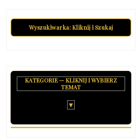
Wyszukiwarka: Kliknij i Szukaj
KATEGORIE — KLIKNIJ I WYBIERZ
TEMAT
▼
8
Finansjera - Nierządnica - Deep State