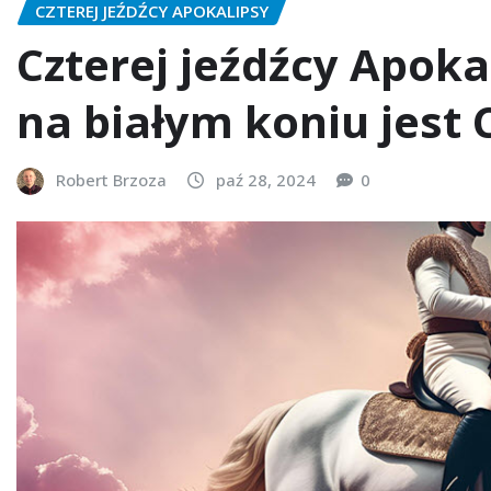
CZTEREJ JEŹDŹCY APOKALIPSY
Czterej jeźdźcy Apoka
na białym koniu jest 
Robert Brzoza
paź 28, 2024
0