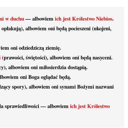
ni w duchu
— albowiem
ich jest Królestwo Niebios
.
, opłakują), albowiem oni będą pocieszeni (ukojeni,
wiem oni odziedziczą ziemię.
i
(prawości, świętości), albowiem oni będą nasyceni.
y), albowiem oni miłosierdzia dostąpią.
 albowiem oni Boga oglądać będą.
dzący spory), albowiem oni synami Bożymi nazwani
dla sprawiedliwości — albowiem
ich jest Królestwo