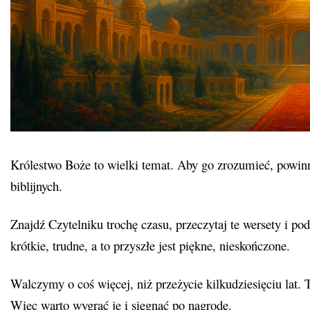
Królestwo Boże to wielki temat. Aby go zrozumieć, powin
biblijnych.
Znajdź Czytelniku trochę czasu, przeczytaj te wersety i po
krótkie, trudne, a to przyszłe jest piękne, nieskończone.
Walczymy o coś więcej, niż przeżycie kilkudziesięciu lat. T
Więc warto wygrać je i sięgnąć po nagrodę.