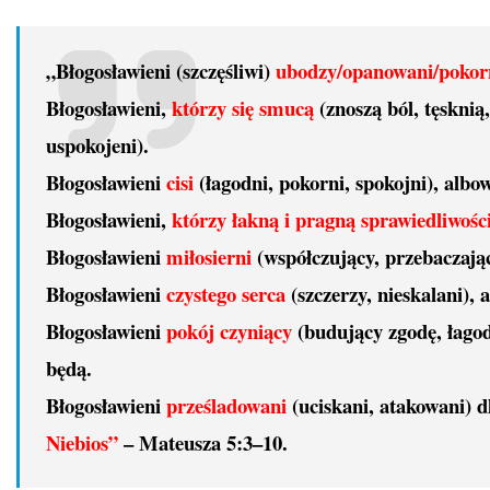
„Błogosławieni (szczęśliwi)
ubodzy/opanowani/pokor
Błogosławieni,
którzy się smucą
(znoszą ból, tęsknią
uspokojeni).
Błogosławieni
cisi
(łagodni, pokorni, spokojni), albo
Błogosławieni,
którzy łakną i pragną sprawiedliwośc
Błogosławieni
miłosierni
(współczujący, przebaczając
Błogosławieni
czystego serca
(szczerzy, nieskalani),
Błogosławieni
pokój czyniący
(budujący zgodę, łago
będą.
Błogosławieni
prześladowani
(uciskani, atakowani) 
Niebios”
–
Mateusza 5:3–10.