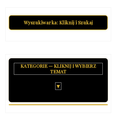
Wyszukiwarka: Kliknij i Szukaj
KATEGORIE — KLIKNIJ I WYBIERZ
TEMAT
▼
8
Finansjera - Nierządnica - Deep State