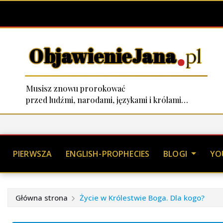
.
ObjawienieJana
pl
Musisz znowu prorokować
przed ludźmi, narodami, językami i królami…
Skip
to
content
PIERWSZA
ENGLISH-PROPHECIES
BLOGI
YO
Główna strona
Życie w Królestwie Boga. Dla kogo?